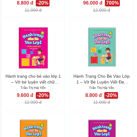
8.800 đ
-20%
96.000 đ
700%
11.000 đ
12.000 đ
Hành trang cho bé vào lớp 1
Hành Trang Cho Bé Vào Lớp
– Vở bé luyện viết chữ
1 – Vở Bé Luyện Viết Đẹp
thường...
(Tập 3)
Trần Thị Hải Yến
Trần Thị Hải Yến
9.600 đ
-20%
8.800 đ
-20%
12.000 đ
11.000 đ