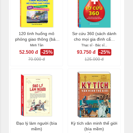
120 tình huống mô
Sơ cứu 360 (sách dành
phỏng giao thông (bản
cho mọi gia đình cẩm
mới)
nang an toàn...
Minh Tân
Thạc sĩ - Bác sĩ...
52.500 đ
-25%
93.750 đ
-25%
70.000 đ
125.000 đ
Đạo lý làm người (bìa
Kỳ tích văn minh thế giới
mềm)
(bìa mềm)