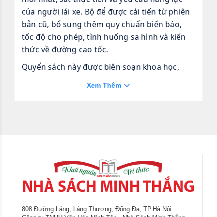
của người lái xe. Bộ để được cải tiến từ phiên
bản cũ, bổ sung thêm quy chuẩn biến báo,
tốc độ cho phép, tình huống sa hình và kiến
thức về đường cao tốc.
Quyển sách này được biên soạn khoa học,
bám sát bộ để chuẩn, giúp học viên học
Xem Thêm
nhanh – nhớ lâu – ôn luyện hiệu quả, giúp bạn
tự tin vượt qua kỳ thi sát hạch với kết quả tốt
nhất.
808 Đường Láng, Láng Thượng, Đống Đa, TP.Hà Nội