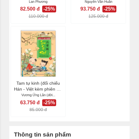
Lan Phương
Nguyễn Văn Huân
82.500 đ
-25%
93.750 đ
-25%
110.000 đ
125.000 đ
Tam tự kinh (đối chiếu
Hán - Việt kèm phiên âm
chữ Hán)
Vương Ứng Lân (đời...
63.750 đ
-25%
85.000 đ
Thông tin sản phẩm